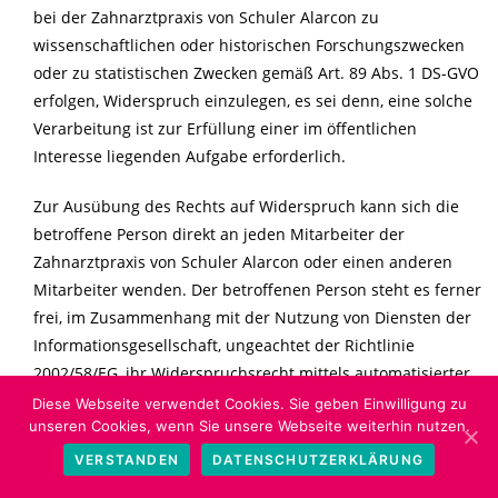
bei der Zahnarztpraxis von Schuler Alarcon zu
wissenschaftlichen oder historischen Forschungszwecken
oder zu statistischen Zwecken gemäß Art. 89 Abs. 1 DS-GVO
erfolgen, Widerspruch einzulegen, es sei denn, eine solche
Verarbeitung ist zur Erfüllung einer im öffentlichen
Interesse liegenden Aufgabe erforderlich.
Zur Ausübung des Rechts auf Widerspruch kann sich die
betroffene Person direkt an jeden Mitarbeiter der
Zahnarztpraxis von Schuler Alarcon oder einen anderen
Mitarbeiter wenden. Der betroffenen Person steht es ferner
frei, im Zusammenhang mit der Nutzung von Diensten der
Informationsgesellschaft, ungeachtet der Richtlinie
2002/58/EG, ihr Widerspruchsrecht mittels automatisierter
Verfahren auszuüben, bei denen technische Spezifikationen
Diese Webseite verwendet Cookies. Sie geben Einwilligung zu
unseren Cookies, wenn Sie unsere Webseite weiterhin nutzen.
verwendet werden.
VERSTANDEN
DATENSCHUTZERKLÄRUNG
h) Automatisierte Entscheidungen im Einzelfall