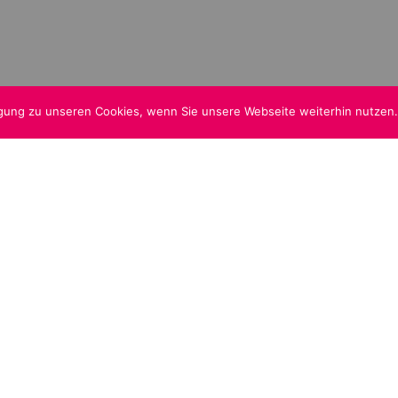
igung zu unseren Cookies, wenn Sie unsere Webseite weiterhin nutzen.
af Med 2013 gemeinsam mit tatkräftigen Menschen gegründet,